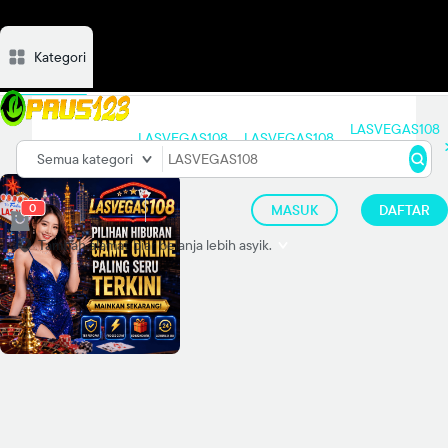
Kategori
Deskripsi
Ulasan
Diskusi
Rekomendasi
LASVEGAS108
LASVEGAS108
LASVEGAS108
LASVEGAS108
LINK
LOGIN
DAFTAR
Semua kategori
ALTERNATIF
0
MASUK
DAFTAR
Tambah alamat
biar belanja lebih asyik.
d="M21.99 12.055C21.99
6.49775 17.5122 2 11.995
2C6.47776 2 2 6.49775 2
12.055C2 17.0725 5.65817
21.2304 10.4358