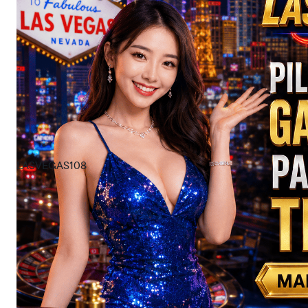
LASVEGAS108